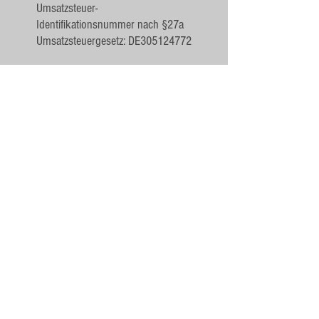
Umsatzsteuer-
Identifikationsnummer nach §27a
Umsatzsteuergesetz: DE305124772
Haftungshinweis
Trotz sorgfältiger inhaltlicher
Kontrolle übernehmen wir keine
Haftung für die Inhalte externer
Links. Für den Inhalt der verlinkten
Seiten sind ausschließlich deren
Betreiber verantwortlich.
© 2016 Farbfabrik Lingenberg - Andreas
Lingenberg - Fon:
0152 37831111